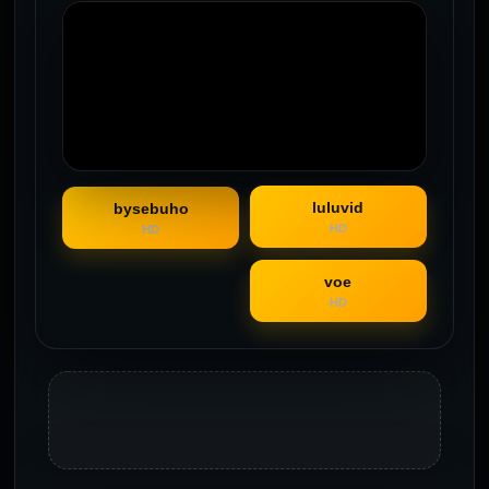
luluvid
bysebuho
HD
HD
voe
HD