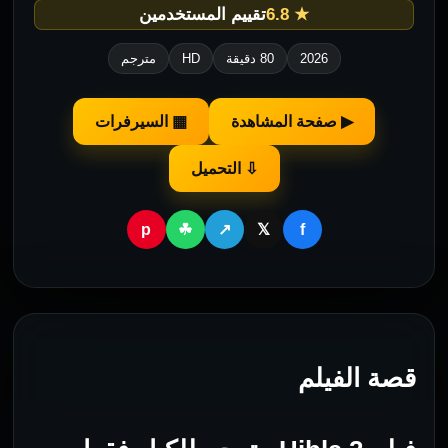
★ 6.8
تقييم المستخدمين
2026
80 دقيقة
HD
مترجم
▶ صفحة المشاهدة
▦ السيرفرات
⇩ التحميل
p
f
☘
↗
𝕏
قصة الفيلم