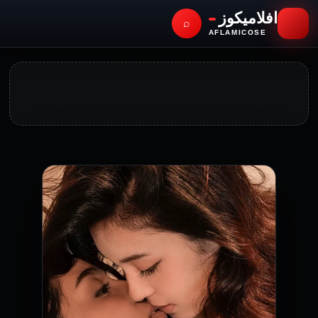
افلاميكوز
⌕
AFLAMICOSE