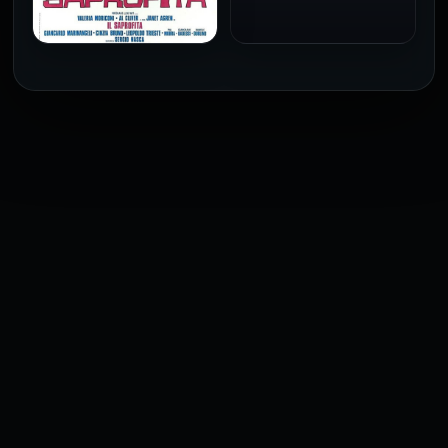
1973
فيلم The Profiteer مترجم
للكبار فقط
2026