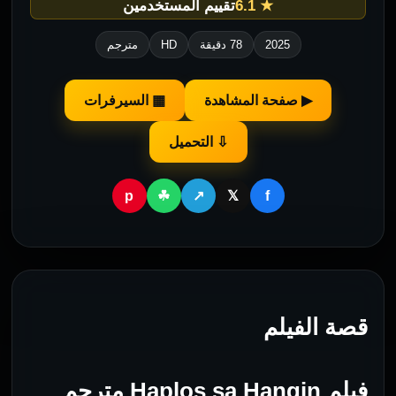
★ 6.1
تقييم المستخدمين
2025
78 دقيقة
HD
مترجم
▶ صفحة المشاهدة
▦ السيرفرات
⇩ التحميل
p
f
☘
↗
𝕏
قصة الفيلم
فيلم Haplos sa Hangin مترجم