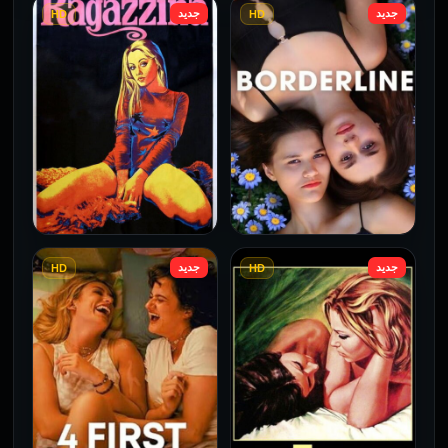
جديد
جديد
HD
HD
جديد
جديد
HD
HD
فيلم Borderline مترجم
فيلم Monika مترجم للكبار
للكبار فقط
فقط
2026
2026