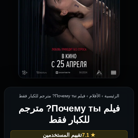
الرئيسية › الأفلام › فيلم Почему ты? مترجم للكبار فقط
فيلم Почему ты? مترجم
للكبار فقط
★ 7.1
تقييم المستخدمين