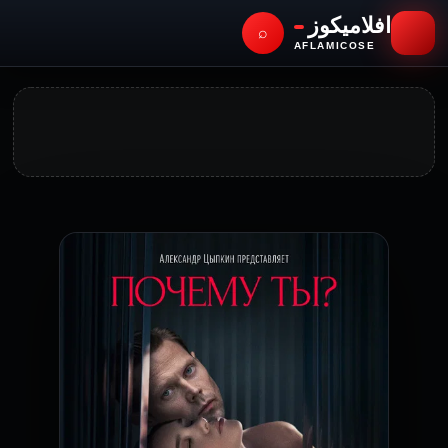
افلاميكوز
⌕
AFLAMICOSE