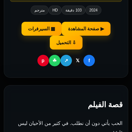
2024
103 دقيقة
HD
مترجم
▶ صفحة المشاهدة
▦ السيرفرات
⇩ التحميل
p
f
☘
↗
𝕏
قصة الفيلم
الحب يأتي دون أن نطلب. في كثير من الأحيان ليس