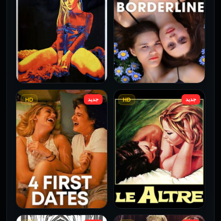
جديد
جديد
HD
HD
فيلم Borderline مترجم
فيلم Monika مترجم للكبار
للكبار فقط
فقط
2026
2026