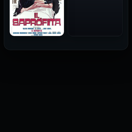
فيلم Baba Yaga مترجم
للكبار فقط
1973
فيلم The Profiteer مترجم
للكبار فقط
2026