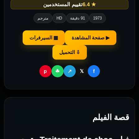
★ 6.4
تقييم المستخدمين
1973
91 دقيقة
HD
مترجم
▶ صفحة المشاهدة
▦ السيرفرات
⇩ التحميل
p
f
☘
↗
𝕏
قصة الفيلم