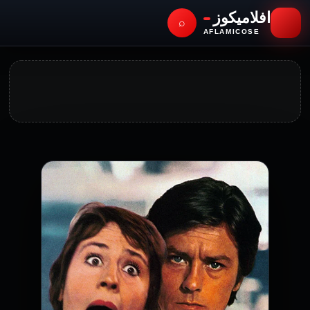
افلاميكوز
⌕
AFLAMICOSE