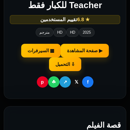
Teacher للكبار فقط
★ 6.8
تقييم المستخدمين
2025
HD
HD
مترجم
▶ صفحة المشاهدة
▦ السيرفرات
⇩ التحميل
p
f
☘
↗
𝕏
قصة الفيلم