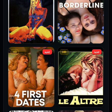
جديد
جديد
HD
HD
فيلم Borderline مترجم
فيلم Monika مترجم للكبار
للكبار فقط
فقط
2026
2026