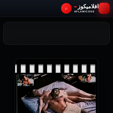
افلاميكوز
⌕
AFLAMICOSE