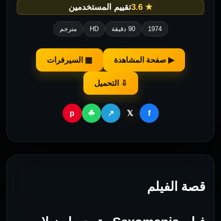
★ 3.6
تقييم المستخدمين
1974
90 دقيقة
HD
مترجم
▶ صفحة المشاهدة
▦ السيرفرات
⇩ التحميل
p
f
☘
↗
𝕏
قصة الفيلم