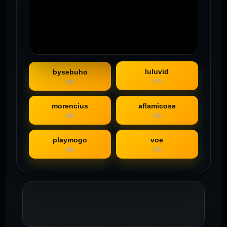
luluvid
bysebuho
HD
HD
morencius
aflamicose
HD
HD
playmogo
voe
HD
HD