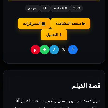
2023
100 دقيقة
HD
مترجم
▶ صفحة المشاهدة
▦ السيرفرات
⇩ التحميل
p
f
☘
↗
𝕏
قصة الفيلم
حول قصة حب بين إنسان والروبوت. عندما تنهار آنا