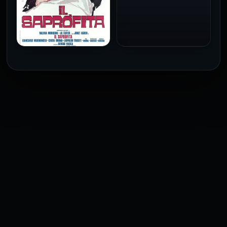
فيلم Baba Yaga مترجم
للكبار فقط
1973
فيلم The Profiteer مترجم
للكبار فقط
2026