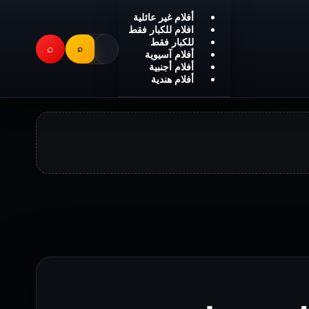
أفلام غير عائلية
افلام للكبار فقط
للكبار فقط
⌕
⌕
أفلام آسيوية
أفلام أجنبية
أفلام هندية