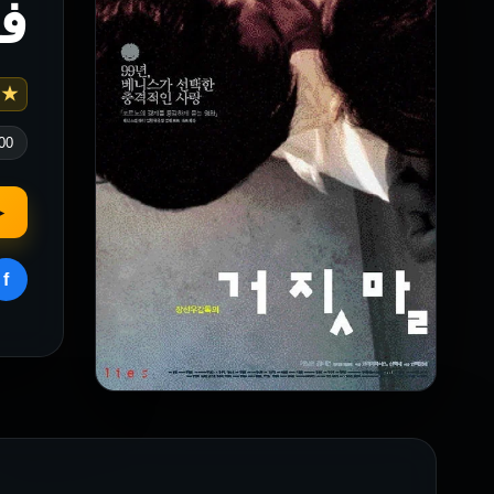
فيلم s
 5.6
00
▶
f