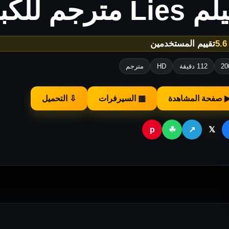
Lie مترجم للكبار فقط
★
تقييم المستخدمين
20
112 دقيقة
HD
مترجم
 صفحة المشاهدة
▦ السيرفرات
⇩ التحميل
p
☘
↗
𝕏