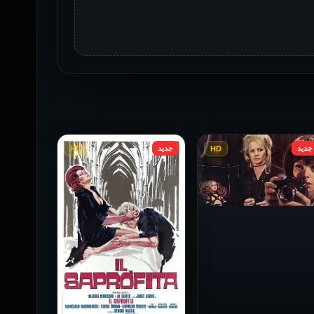
جديد
جديد
HD
HD
فيلم Baba Yaga مترجم
للكبار فقط
1973