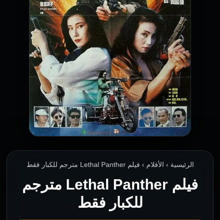
الرئيسية › الأفلام › فيلم Lethal Panther مترجم للكبار فقط
فيلم Lethal Panther مترجم
للكبار فقط