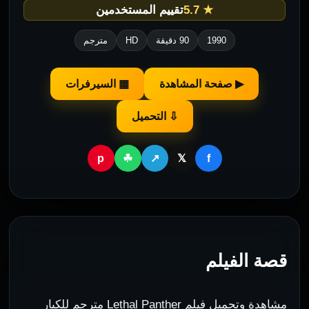
★ 5.7
تقييم المستخدمين
1990
90 دقيقة
HD
مترجم
▶ صفحة المشاهدة
▦ السيرفرات
⇩ التحميل
p
f
☘
↗
𝕏
قصة الفيلم
مشاهدة وتحميل فيلم Lethal Panther مترجم للكبار