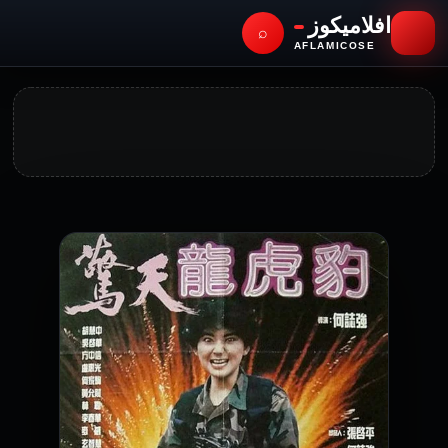
افلاميكوز
⌕
AFLAMICOSE