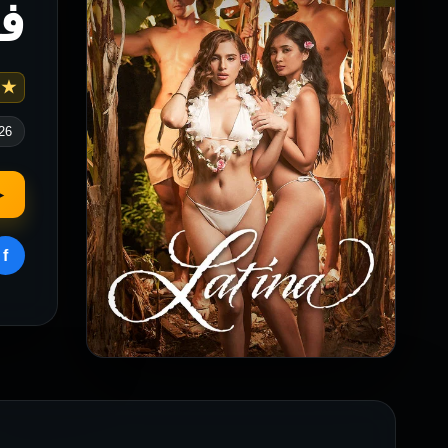
فيلم na
 4.5
26
▶
f