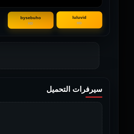
luluvid
bysebuho
HD
HD
سيرفرات التحميل