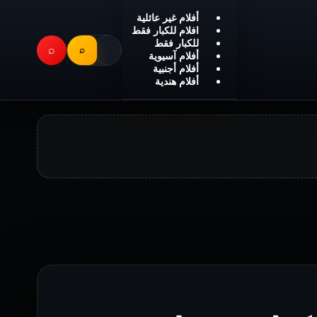
أفلام غير عائلية
افلام للكبار فقط
للكبار فقط
⌕
⌕
أفلام آسيوية
أفلام أجنبية
أفلام هندية