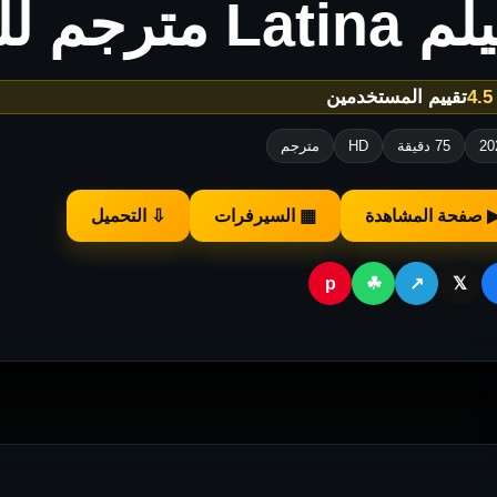
Lati مترجم للكبار فقط
★
تقييم المستخدمين
20
75 دقيقة
HD
مترجم
 صفحة المشاهدة
▦ السيرفرات
⇩ التحميل
p
☘
↗
𝕏