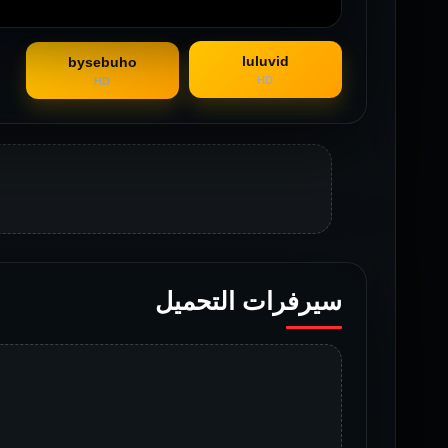
luluvid
bysebuho
HD
HD
سيرفرات التحميل