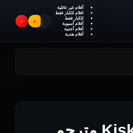
أفلام غير عائلية
افلام للكبار فقط
للكبار فقط
⌕
⌕
أفلام آسيوية
أفلام أجنبية
أفلام هندية
فيلم Kiskisan/Dibdiban مترجم