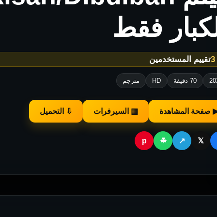
كبار فقط
تقييم المستخدمين
20
70 دقيقة
HD
مترجم
 صفحة المشاهدة
▦ السيرفرات
⇩ التحميل
p
☘
↗
𝕏