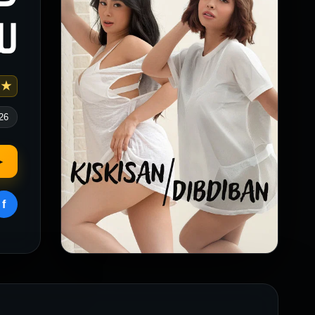
لل
★ 3
26
▶
f