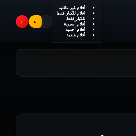
أفلام غير عائلية
افلام للكبار فقط
للكبار فقط
⌕
⌕
أفلام آسيوية
أفلام أجنبية
أفلام هندية