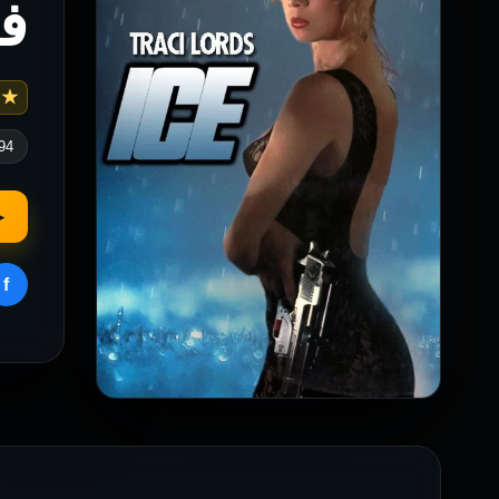
فيلم e
 4.6
94
▶
f