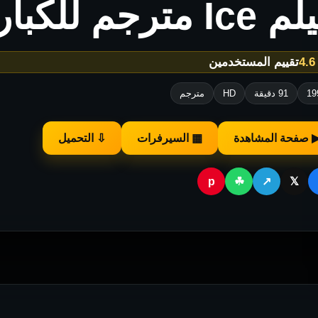
Ic مترجم للكبار فقط
★
تقييم المستخدمين
19
91 دقيقة
HD
مترجم
 صفحة المشاهدة
▦ السيرفرات
⇩ التحميل
p
☘
↗
𝕏