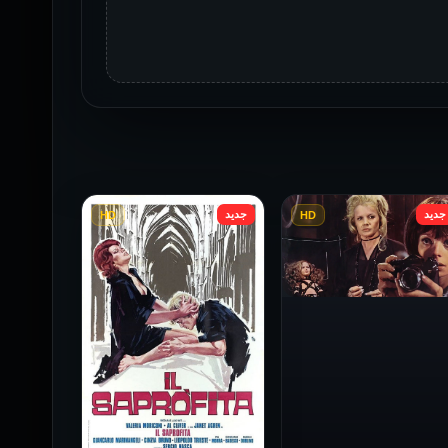
جديد
جديد
HD
HD
فيلم Baba Yaga مترجم
للكبار فقط
1973