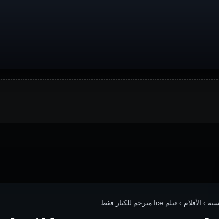
› الأفلام › فيلم Ice مترجم للكبار فقط