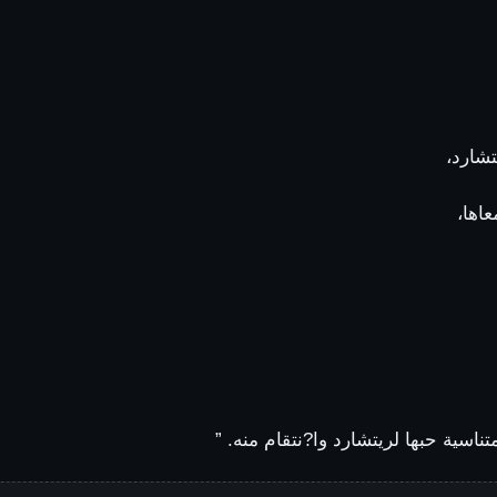
تشارد،
عاها،
سية حبها لريتشارد وا?نتقام منه. ”