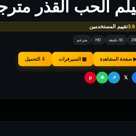
لم الحب القذر مترج
★
تقييم المستخدمين
20
91 دقيقة
HD
مترجم
 صفحة المشاهدة
▦ السيرفرات
⇩ التحميل
p
☘
↗
𝕏