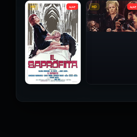
جديد
جديد
HD
HD
فيلم Baba Yaga مترجم
للكبار فقط
1973
فيلم The Profiteer مترجم
للكبار فقط
2026