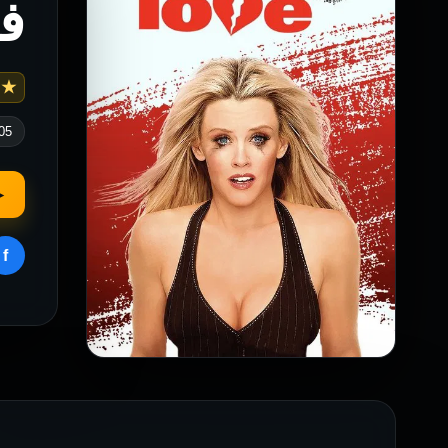
في
 3.6
05
▶
f