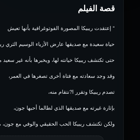
قصة الفيلم
“ إعتقدت ريبيكا المصورة الفوتوغرافية بأنها تعيش
حياة سعيدة مع صديقها عارض الأزياء الوسيم الثري ري
حتى تكتشف ريبيكا خيانته لها، ويخبرها بأنه غير سعيد م
وقد وجد سعادته مع فتاة أخرى تصغرها في العمر،
تصدم ريبيكا وتقرر ا?نتقام منه،
بإثارة غيرته مع صديقها الذي لطالما أحبها جون،
ولكن تكتشف ريبيكا الحب الحقيقي والوفي مع جون، متنا