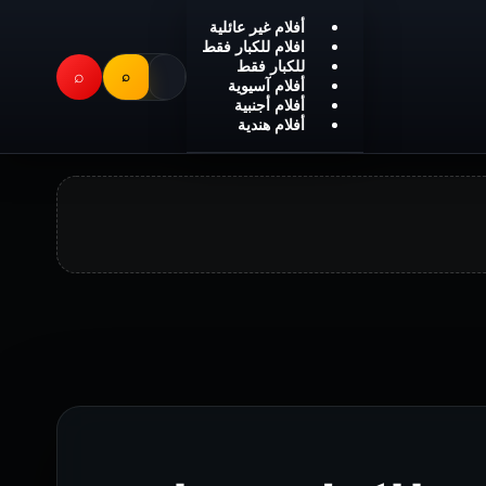
أفلام غير عائلية
افلام للكبار فقط
للكبار فقط
⌕
⌕
أفلام آسيوية
أفلام أجنبية
أفلام هندية