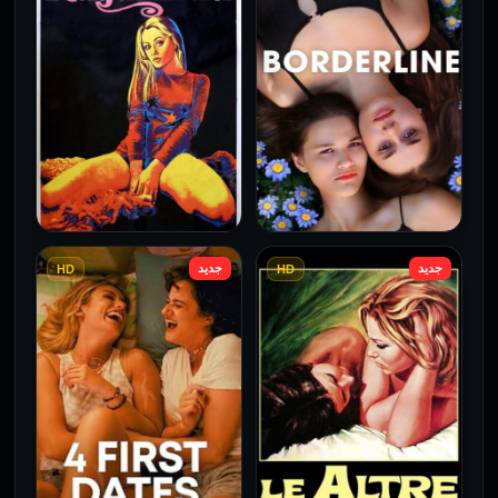
جديد
جديد
HD
HD
فيلم Borderline مترجم
فيلم Monika مترجم للكبار
للكبار فقط
فقط
2026
2026