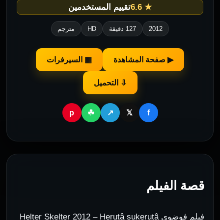
★ 6.6
تقييم المستخدمين
2012
127 دقيقة
HD
مترجم
▶ صفحة المشاهدة
▦ السيرفرات
⇩ التحميل
p
f
☘
↗
𝕏
قصة الفيلم
فيلم فوضوي Helter Skelter 2012 – Herutâ sukerutâ