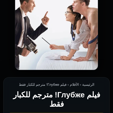
الرئيسية › الأفلام › فيلم Глубже! مترجم للكبار فقط
فيلم Глубже! مترجم للكبار
فقط