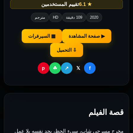
★ 6.1
تقييم المستخدمين
2020
109 دقيقة
HD
مترجم
▶ صفحة المشاهدة
▦ السيرفرات
⇩ التحميل
p
f
☘
↗
𝕏
قصة الفيلم
مخرج مسرحي شاب، سيء الحظ، يجد نفسه بلا عمل