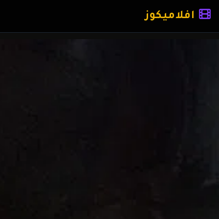
افلاميكوز