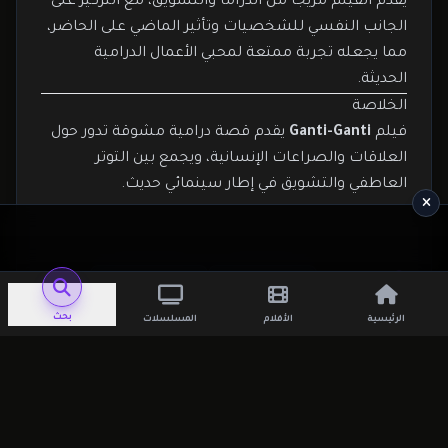
يقدم الفيلم مزيجًا من الدراما والتشويق، مع التركيز على
الجانب النفسي للشخصيات وتأثير الماضي على الحاضر،
مما يجعله تجربة ممتعة لمحبي الأعمال الدرامية
الحديثة.
الخلاصة
فيلم
Ganti-Ganti
يقدم قصة درامية مشوقة تدور حول
العلاقات والصراعات الإنسانية، ويجمع بين التوتر
العاطفي والتشويق في إطار سينمائي حديث.
التصنيفات:
افلام غير عائلية
افلام للكبار فقط
للكبار فقط
بحث
الرئيسية
الأفلام
المسلسلات
شارك العمل مع أصدقائك