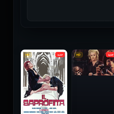
جديد
جديد
HD
HD
فيلم Baba Yaga مترجم
للكبار فقط
1973