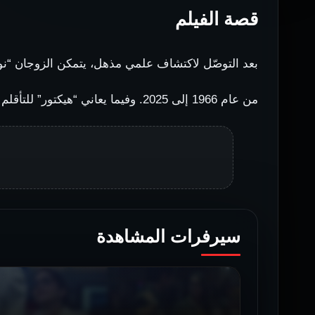
قصة الفيلم
بعد التوصّل لاكتشاف علمي مذهل، يتمكن الزوجان “نور
من عام 1966 إلى 2025. وفيما يعاني “هيكتور” للتأقلم في العالم الجديد، تتفوق “نورا” مقابل ثمن باهظ.
سيرفرات المشاهدة