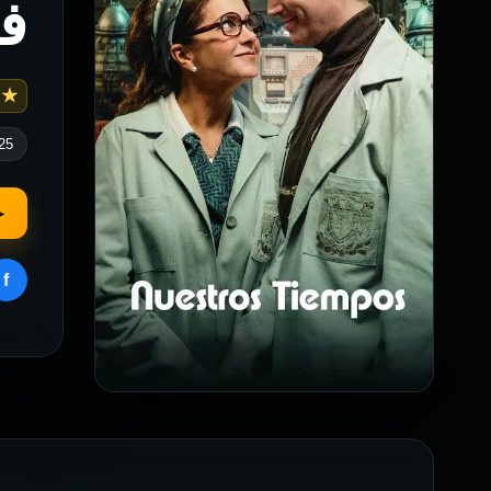
في
 6.601
25
▶
f