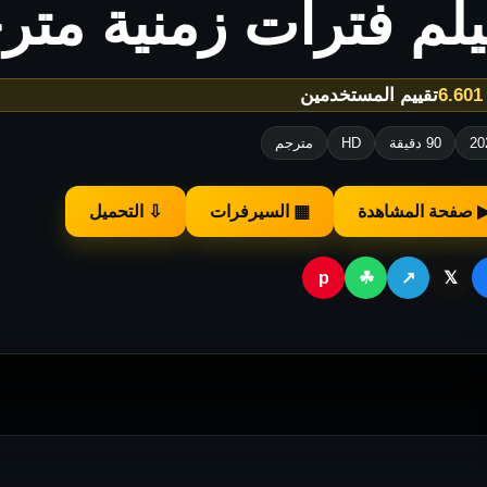
لم فترات زمنية متر
★
تقييم المستخدمين
20
90 دقيقة
HD
مترجم
 صفحة المشاهدة
▦ السيرفرات
⇩ التحميل
p
☘
↗
𝕏