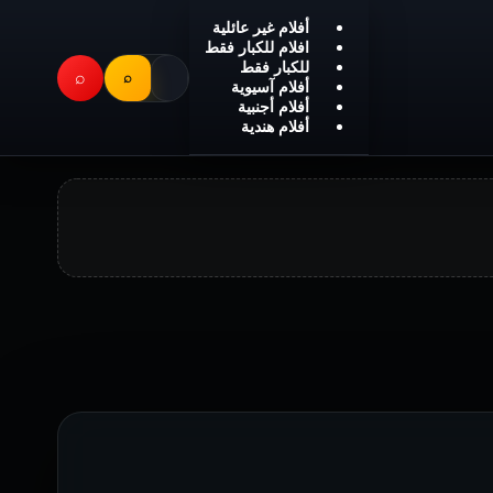
أفلام غير عائلية
افلام للكبار فقط
للكبار فقط
⌕
⌕
أفلام آسيوية
أفلام أجنبية
أفلام هندية