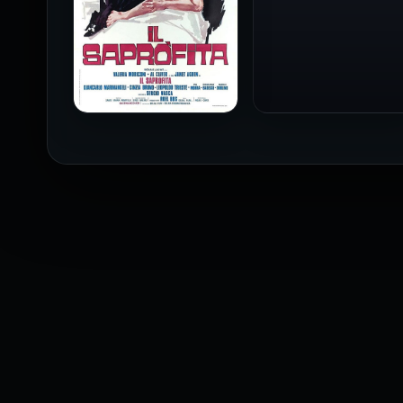
فيلم Baba Yaga مترجم
للكبار فقط
1973
فيلم The Profiteer مترجم
للكبار فقط
2026