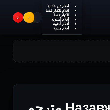
أفلام غير عائلية
افلام للكبار فقط
للكبار فقط
⌕
⌕
أفلام آسيوية
أفلام أجنبية
أفلام هندية
فيلم Назавжди-Назавжди مترجم