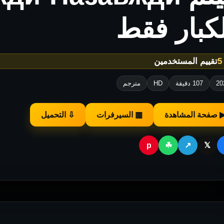
كبار فقط
تقييم المستخدمين
20
107 دقيقة
HD
مترجم
 صفحة المشاهدة
▦ السيرفرات
⇩ التحميل
p
☘
↗
𝕏