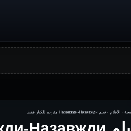
الأفلام › فيلم Назавжди-Назавжди مترجم للكبار فقط