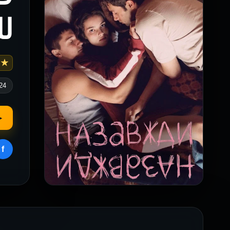
لل
★ 5
24
▶
f