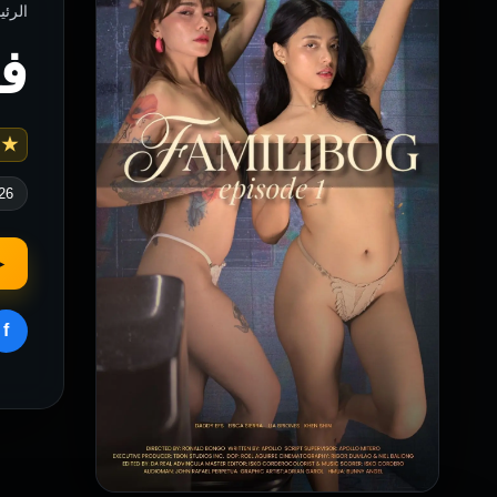
الرئيسية ›
فيلم og
 6.8
26
▶
f