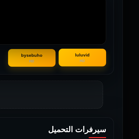
luluvid
bysebuho
HD
HD
سيرفرات التحميل