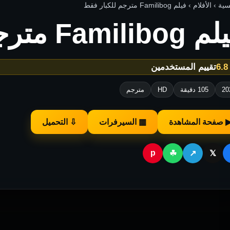
 الأفلام › فيلم Familibog مترجم للكبار فقط
Familib مترجم للكبار فقط
★
تقييم المستخدمين
20
105 دقيقة
HD
مترجم
 صفحة المشاهدة
▦ السيرفرات
⇩ التحميل
p
☘
↗
𝕏