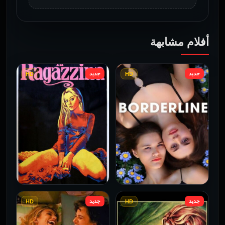
أفلام مشابهة
جديد
جديد
HD
HD
جديد
جديد
HD
HD
فيلم Borderline مترجم
فيلم Monika مترجم للكبار
للكبار فقط
فقط