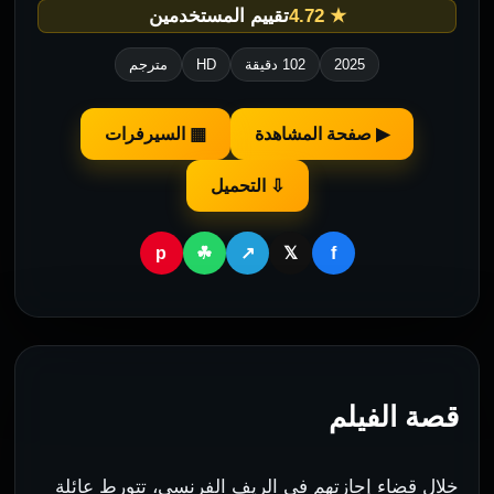
★ 4.72
تقييم المستخدمين
2025
102 دقيقة
HD
مترجم
▶ صفحة المشاهدة
▦ السيرفرات
⇩ التحميل
p
f
☘
↗
𝕏
قصة الفيلم
خلال قضاء إجازتهم في الريف الفرنسي، تتورط عائلة