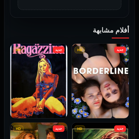
أفلام مشابهة
جديد
جديد
HD
HD
جديد
جديد
HD
HD
فيلم Borderline مترجم
فيلم Monika مترجم للكبار