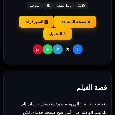
2025
138 دقيقة
HD
مترجم
▶ صفحة المشاهدة
▦ السيرفرات
⇩ التحميل
p
f
☘
↗
𝕏
قصة الفيلم
بعد سنوات من الهروب، يعود شقيقان توأمان إلى
بلدتهما الهادئة على أمل فتح صفحة جديدة. لكن