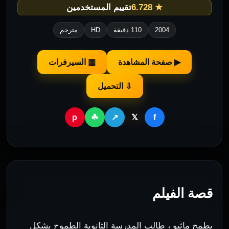
★ 6.728
تقييم المستخدمين
2004
110 دقيقة
HD
مترجم
▶ صفحة المشاهدة
▦ السيرفرات
⇩ التحميل
p
f
☘
↗
𝕏
قصة الفيلم
يطمح ماثيو ، طالب المدرسة الثانوية الطموح بشكل