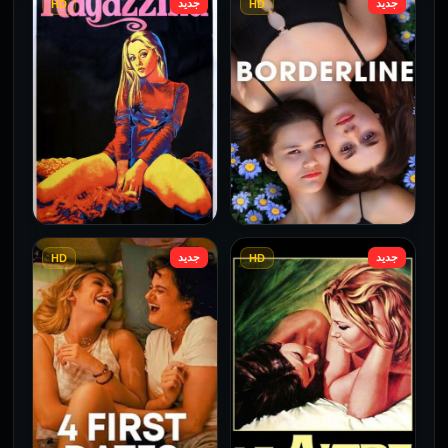
جديد
جديد
HD
HD
جديد
جديد
HD
HD
فيلم Borderline مترجم
فيلم Monika مترجم للكبار
للكبار فقط
فقط
2026
2026