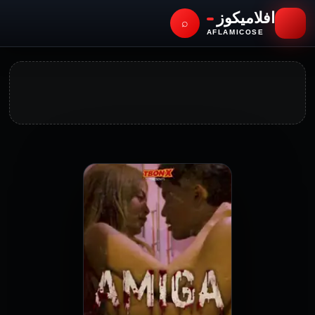
افلاميكوز
⌕
AFLAMICOSE