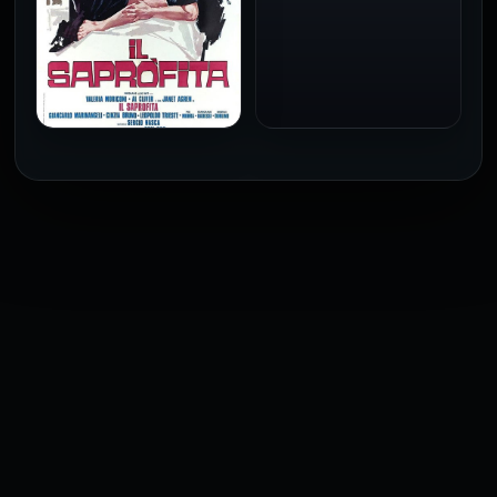
فيلم Baba Yaga مترجم
للكبار فقط
1973
فيلم The Profiteer مترجم
للكبار فقط
2026