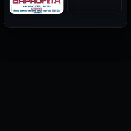
1973
فيلم The Profiteer مترجم
للكبار فقط
2026