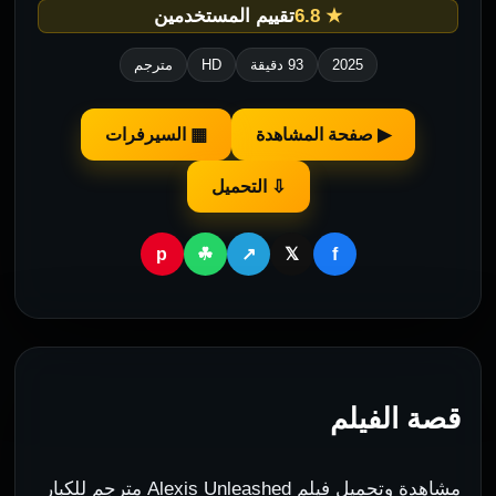
★ 6.8
تقييم المستخدمين
2025
93 دقيقة
HD
مترجم
▶ صفحة المشاهدة
▦ السيرفرات
⇩ التحميل
p
f
☘
↗
𝕏
قصة الفيلم
مشاهدة وتحميل فيلم Alexis Unleashed مترجم للكبار