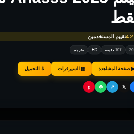
قط
★
تقييم المستخدمين
20
107 دقيقة
HD
مترجم
 صفحة المشاهدة
▦ السيرفرات
⇩ التحميل
p
☘
↗
𝕏