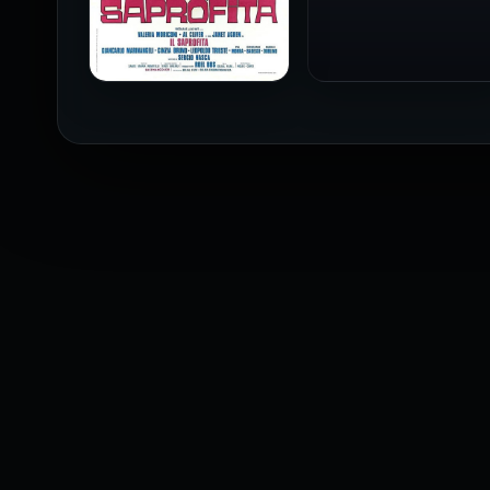
1973
فيلم The Profiteer مترجم
للكبار فقط
2026