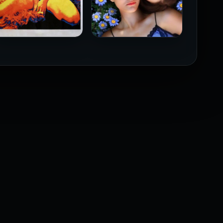
فيلم Borderline مترجم
فيلم Monika مترجم للكبار
للكبار فقط
فقط
2026
2026