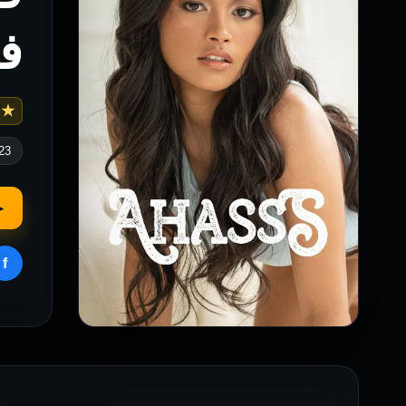
ف
 4.2
23
▶
f