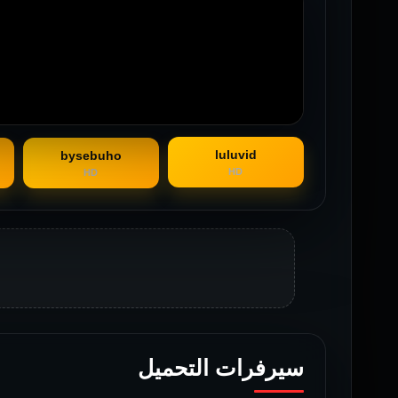
luluvid
bysebuho
HD
HD
سيرفرات التحميل