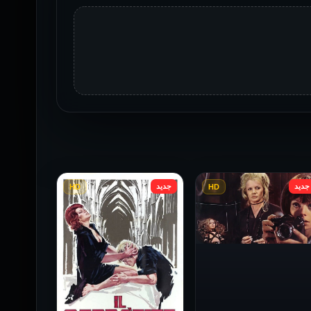
جديد
جديد
HD
HD
فيلم Baba Yaga مترجم
للكبار فقط