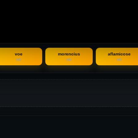
voe
morencius
aflamicose
HD
HD
HD