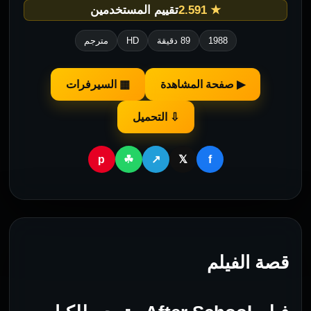
★ 2.591
تقييم المستخدمين
1988
89 دقيقة
HD
مترجم
▶ صفحة المشاهدة
▦ السيرفرات
⇩ التحميل
p
f
☘
↗
𝕏
قصة الفيلم