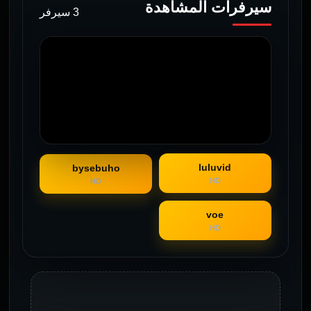
سيرفرات المشاهدة
3 سيرفر
luluvid
bysebuho
HD
HD
voe
HD