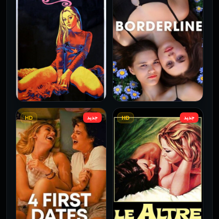
جديد
جديد
HD
HD
فيلم Borderline مترجم
فيلم Monika مترجم للكبار
للكبار فقط
فقط
2026
2026