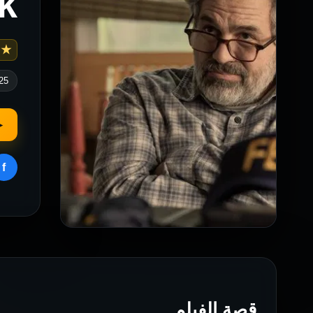
Task:
 6.8
25
▶
f
قصة الفيلم