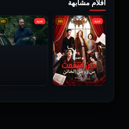
أفلام مشابهة
جديد
جديد
HD
HD
Task: 1×3
2025
حين انتقمتُ من زوجي
الخائن – Full (مدبلج)
2026