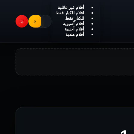
أفلام غير عائلية
افلام للكبار فقط
للكبار فقط
⌕
⌕
أفلام آسيوية
أفلام أجنبية
أفلام هندية