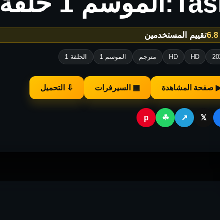
الموسم 1 حلقة 1
★
تقييم المستخدمين
20
HD
HD
مترجم
الموسم 1
الحلقة 1
 صفحة المشاهدة
▦ السيرفرات
⇩ التحميل
p
☘
↗
𝕏