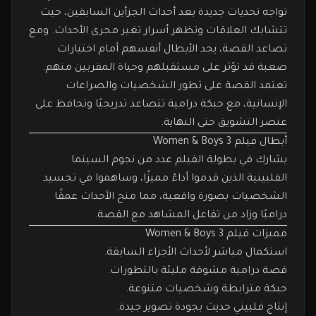
تواجه تحديات جديدة بعد أحداث الجزأين السابقين، حيث
تتشابك العلاقات وتظهر أسرار تغير مجرى الأحداث. ومع
تصاعد القصة، يجد الأبطال أنفسهم أمام اختيارات
صعبة قد تؤثر على مستقبلهم وحياة المقربين منهم.
تعتمد القصة على تطور الشخصيات والصراعات
الإنسانية، مع حبكة درامية تتصاعد تدريجيًا وتحافظ على
عنصر التشويق حتى النهاية.
أبطال فيلم Women & Boys 3
يشارك في بطولة الفيلم عدد من نجوم السينما
الفلبينية الذين قدموا أداءً مميزًا، وساهموا في تجسيد
الشخصيات بصورة واقعية، مما منح الأحداث عمقًا
دراميًا وزاد من تفاعل المشاهد مع القصة.
مميزات فيلم Women & Boys 3
استكمال مباشر لأحداث الأجزاء السابقة.
قصة درامية مشوقة مليئة بالتطورات.
حبكة مترابطة وشخصيات متنوعة.
إنتاج فلبيني حديث بجودة تصوير جيدة.