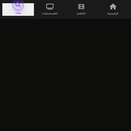
كما يمكنك تصفح مكتبة الأفلام الكاملة عبر:
مشاهدة المزيد
بحث
الرئيسية
الأفلام
المسلسلات
الخلاصة
يقدم فيلم
Women & Boys 3
تجربة درامية فلبينية
تستكمل أحداث الأجزاء السابقة، مع حبكة متماسكة
وشخصيات تتطور بصورة طبيعية، مما يجعله خيارًا
مناسبًا لمحبي الدراما الاجتماعية والأعمال الفلبينية.
التصنيفات:
أفلام غير عائلية
افلام غير عائلية
افلام للكبار فقط
للكبار فقط
شارك العمل مع أصدقائك