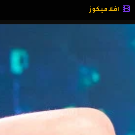
افلاميكوز