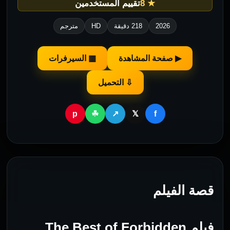
★ 8
تقييم المستخدمين
2026
218 دقيقة
HD
مترجم
▶ صفحة المشاهدة
▦ السيرفرات
⇩ التحميل
p
f
☘
↗
𝕏
قصة الفيلم
فيلم The Best of Forbidden