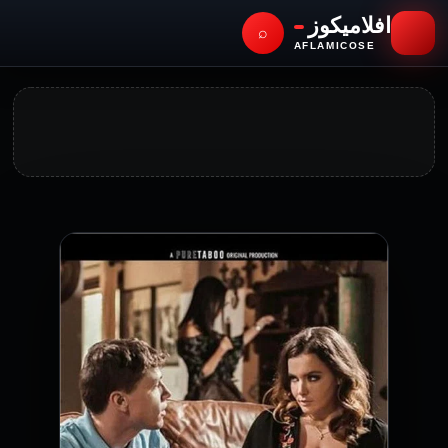
افلاميكوز
⌕
AFLAMICOSE