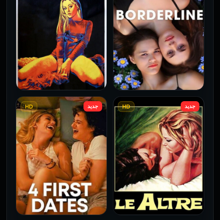
جديد
جديد
HD
HD
فيلم Borderline مترجم
فيلم Monika مترجم للكبار
للكبار فقط
فقط
2026
2026