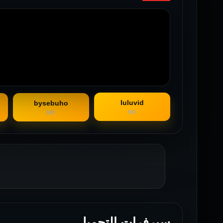
luluvid
bysebuho
HD
HD
سيرفرات التحميل