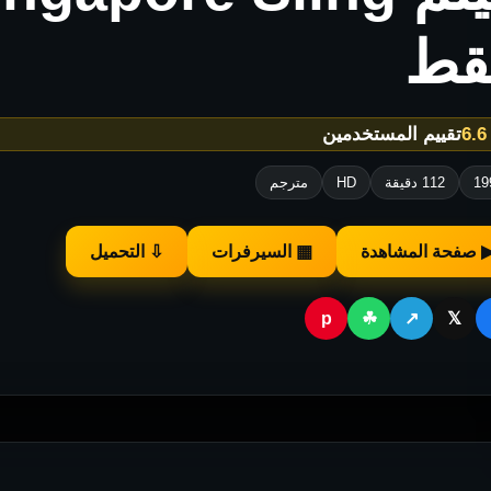
قط
★
تقييم المستخدمين
19
112 دقيقة
HD
مترجم
 صفحة المشاهدة
▦ السيرفرات
⇩ التحميل
p
☘
↗
𝕏