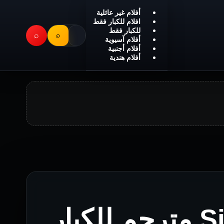
أفلام غير عائلية
افلام للكبار فقط
للكبار فقط
⌕
⌕
أفلام آسيوية
أفلام أجنبية
أفلام هندية
فيلم Singapore Sling مترجم للكبار