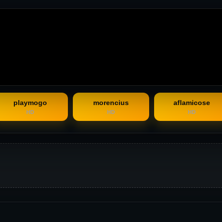
playmogo
morencius
aflamicose
HD
HD
HD