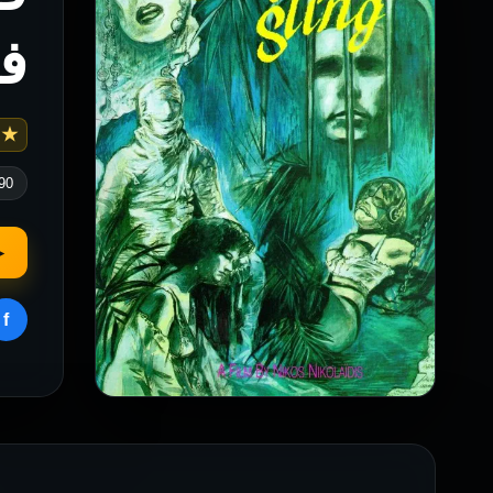
ف
 6.6
90
▶
f