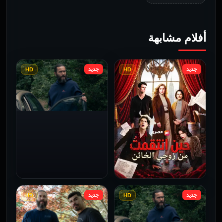
أفلام مشابهة
جديد
جديد
HD
HD
Task: 1×3
2025
جديد
جديد
HD
HD
حين انتقمتُ من زوجي
الخائن – Full (مدبلج)