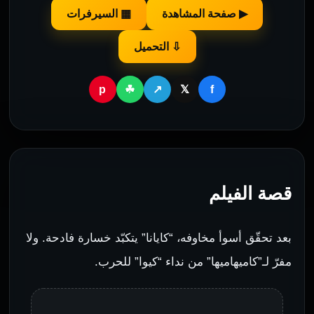
▶ صفحة المشاهدة
▦ السيرفرات
⇩ التحميل
p
f
☘
↗
𝕏
قصة الفيلم
بعد تحقّق أسوأ مخاوفه، “كايانا” يتكبّد خسارة فادحة. ولا
مفرّ لـ”كاميهاميها” من نداء “كيوا” للحرب.