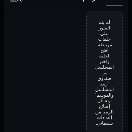
لم يتم
العثور
على
حلقات
مرتبطة.
افتح
الحلقة
واختر
المسلسل
من
صندوق
"ربط
المسلسل
والموسم"
أو شغّل
إصلاح
الربط من
إعدادات
سينماتي.